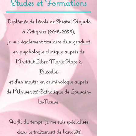
Etudes et Formations
Diplômée de l’
école de Shiatsu Kajudo
à Ottignies
(2018-2023)
,
je suis également titulaire d’un
graduat
en psychologie clinique
auprès de
l’Institut Libre Marie Haps à
Bruxelles
et
d’un
master en criminologie
auprès
de l’Université Catholique de Louvain-
la-Neuve.
Au fil du temps, je me suis spécialisée
dans le
traitement de l’anxiété