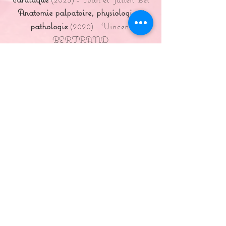
Anatomie palpatoire, physiologie et
pathologie
(
2020) - Vincent
BERTRAND
Cursus en
Réflexologie Plantaire
(2021) - Marc Watlet
Certification en
Lecture Périphérique
des Méridiens
(2022)
-
Stephan Vien
Certification en utilisation de
cacao
cérémoniel
(2022)
-
Axelle Certin
Certification en
massage aux pierres
chaudes
(2021)
-
Lorenza Bianchini
Formation en
Gestion de conflits
Etude et compréhension des
violences
conjugales
et intrafamiliales
Retour à la page d'accueil